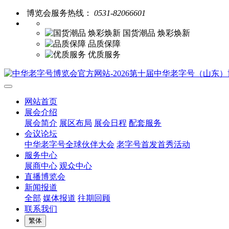
博览会服务热线：
0531-82066601
国货潮品 焕彩焕新
品质保障
优质服务
网站首页
展会介绍
展会简介
展区布局
展会日程
配套服务
会议论坛
中华老字号全球伙伴大会
老字号首发首秀活动
服务中心
展商中心
观众中心
直播博览会
新闻报道
全部
媒体报道
往期回顾
联系我们
繁体