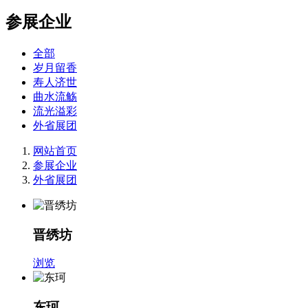
参展企业
全部
岁月留香
寿人济世
曲水流觞
流光溢彩
外省展团
网站首页
参展企业
外省展团
晋绣坊
浏览
东珂