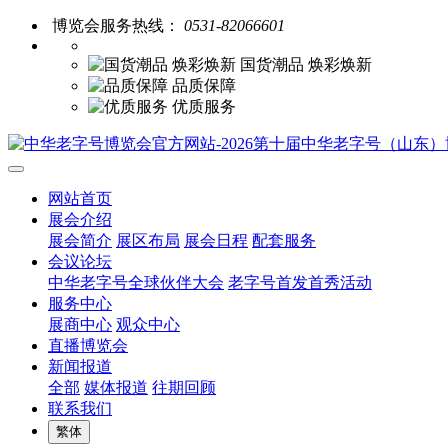
博览会服务热线：
0531-82066601
国货潮品 焕彩焕新
品质保障
优质服务
网站首页
展会介绍
展会简介
展区布局
展会日程
配套服务
会议论坛
中华老字号全球伙伴大会
老字号首发首秀活动
服务中心
展商中心
观众中心
直播博览会
新闻报道
全部
媒体报道
往期回顾
联系我们
繁体