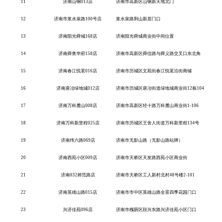
11
济南山钢
013店
济南市高新区山钢新天地北门
12
济南市浆水泉路
100号店
浆水泉路荆山新居门口
13
济南阳光舜城
168店
济南阳光舜城商业街中间位置
14
济南舜奥华府
158店
济南市高新区舜信路与舜义路交叉口东北角
15
济南春江悦茗
016店
济南市历城区文苑街春江悦茗沿街商铺
16
济南唐冶绿地城
012店
济南市历城区唐冶街道绿地城商业街
12栋104
17
济南万科麓山
008店
济南市高新区经十路万科麓山商业街
1-106
18
济南万科新里程
025店
济南市历城区王舍人街道万科新里程
134号
19
济南纬六路
069店
济南市无影山路（无影山路站牌）
20
济南西苑小区
009店
济南市天桥区天发路西苑小区商业街
21
济南
032师范路店
济南市天桥区工人新村北村
48号楼2-101
22
济南英雄山路
015店
济南市市中区英雄山路全景四季花园门口
23
兴济佳苑
096店
济南市槐荫区段兴东路兴济佳苑小区门口