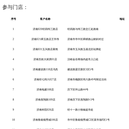
参与门店：
序号
客户名称
地址
1
济南
020经四纬三路店
经四路与纬三路交汇处路南
2
济南
021舜玉路店王学伟
济南市市中区舜耕路山财斜对过
3
济南
031玉兴路店黄艳
济南市玉兴路玉函北区站牌处
4
济南百姓大厨房
01店
汉峪金谷商场内超市入口处
5
济南建设路
118店冯杰
建设路梁庄新区
1区5号
6
济南经七纬六
027店
济南市槐荫区纬六路
49号附近沿街
7
济南电建
108店
历下区环山路
44号
8
济南燕翔路
109店
济南历下区燕翔路
9-3号
9
济南科院
026店
经十一路小辣椒超市处
10
济南鲁能领秀城
106店
市中区鲁能领秀城
C2区菜市场F区1号