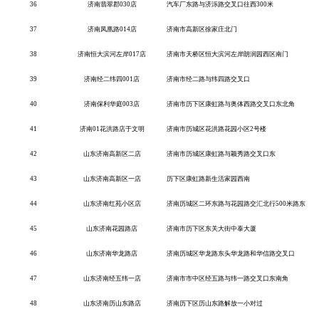
36
济南翡翠郡
030店
汽车厂东路与济泺路交叉口往西
300米
37
济南凤凰路
014店
济南市高新区徐家庄北门
38
济南恒大滨河左岸
017店
济南市天桥区恒大滨河左岸朗润园西区南门
39
济南经二纬四
001店
济南市经二路与纬四路交叉口
40
济南保利华庭
003店
济南市历下区康虹路与奥体西路交叉口东北角
41
济南
01花洪路店于文明
济南市历城区花洪路花园小区
2号楼
42
山东济南高新区二店
济南市历城区康虹路与颖秀路交叉口东
43
山东济南高新区一店
历下区康虹路新生活家园西南
44
山东济南红苑小区店
济南历城区二环东路与花园路交汇北行
500米路东
45
山东济南花园路店
济南市历下区东关大街中泰大厦
46
山东济南华龙路店
济南历城区华龙路东头华龙路和华信路交叉口
47
山东济南经五纬一店
济南市市中区经五路与纬一路交叉口东南角
48
山东济南历山东路店
济南历下区历山东路解放一小对过