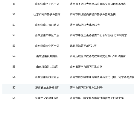
49
山东济南历下区一店
济南历下区山大南路与山大路交叉口西行
200米
50
山东济南齐鲁软件园店
济南市历城区高新区齐鲁软件园商业街
51
山东济南山大北路店
济南历城区山大北路
50号
52
山东济南市中区二店
济南市中区玉函路省委二宿舍对面往北
80米路东
53
山东济南市中区一店
魏家庄鸿景苑
A区01室
54
山东济南祝甸路店
济南历城区辛祝路与祝甸路交汇东行
100米路南
55
山东济南洪山路店
山东省济南市历下区洪山路
56
山东济南锦绣兰庭店
济南市槐荫区中建锦绣兰庭商业街（腊山河东路与兴
57
济南解放东路
068店
济南市历下区解放东路
34号
58
济南文化西路
056店
济南市历下区文化西路与佛山街交叉口西北角