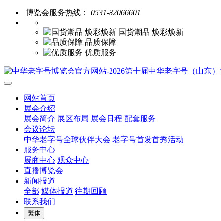
博览会服务热线：
0531-82066601
国货潮品 焕彩焕新
品质保障
优质服务
网站首页
展会介绍
展会简介
展区布局
展会日程
配套服务
会议论坛
中华老字号全球伙伴大会
老字号首发首秀活动
服务中心
展商中心
观众中心
直播博览会
新闻报道
全部
媒体报道
往期回顾
联系我们
繁体