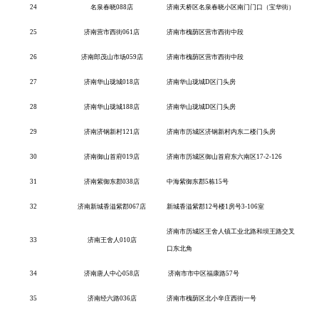
24
名泉春晓
088店
济南天桥区名泉春晓小区南门门口（宝华街）
25
济南营市西街
061店
济南市槐荫区营市西街中段
26
济南郎茂山市场
059店
济南市槐荫区营市西街中段
27
济南华山珑城
018店
济南华山珑城
D区门头房
28
济南华山珑城
188店
济南华山珑城
D区门头房
29
济南济钢新村
121店
济南市历城区济钢新村内东二楼门头房
30
济南御山首府
019店
济南市历城区御山首府东六南区
17-2-126
31
济南紫御东郡
038店
中海紫御东郡
5栋15号
32
济南新城香溢紫郡
067店
新城香溢紫郡
12号楼1房号3-106室
济南市历城区王舍人镇工业北路和坝王路交叉
33
济南王舍人
010店
口东北角
34
济南唐人中心
058店
济南市市中区福康路57号
35
济南经六路
036店
济南市槐荫区北小辛庄西街一号