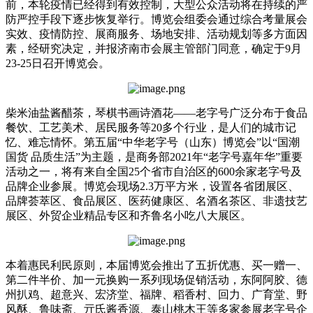
前，本轮疫情已经得到有效控制，大型公众活动将在持续的严
防严控手段下逐步恢复举行。博览会组委会通过综合考量展会
实效、疫情防控、展商服务、场地安排、活动规划等多方面因
素，经研究决定，并报济南市会展主管部门同意，确定于9月
23-25日召开博览会。
柴米油盐酱醋茶，琴棋书画诗酒花——老字号广泛分布于食品
餐饮、工艺美术、居民服务等20多个行业，是人们的城市记
忆、难忘情怀。第五届“中华老字号（山东）博览会”以“国潮
国货 品质生活”为主题，是商务部2021年“老字号嘉年华”重要
活动之一，将有来自全国25个省市自治区的600余家老字号及
品牌企业参展。博览会现场2.3万平方米，设置各省团展区、
品牌荟萃区、食品展区、医药健康区、名酒名茶区、非遗技艺
展区、外贸企业精品专区和齐鲁名小吃八大展区。
本着惠民利民原则，本届博览会推出了五折优惠、买一赠一、
第二件半价、加一元换购一系列现场促销活动，东阿阿胶、德
州扒鸡、超意兴、宏济堂、福牌、稻香村、回力、广育堂、野
风酥、鲁味斋、亓氏酱香源、泰山桃木王等多家参展老字号企