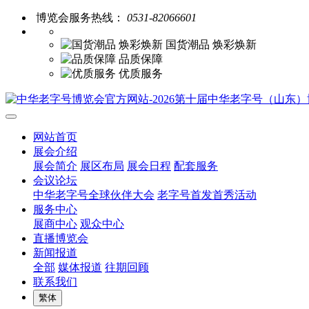
博览会服务热线：
0531-82066601
国货潮品 焕彩焕新
品质保障
优质服务
网站首页
展会介绍
展会简介
展区布局
展会日程
配套服务
会议论坛
中华老字号全球伙伴大会
老字号首发首秀活动
服务中心
展商中心
观众中心
直播博览会
新闻报道
全部
媒体报道
往期回顾
联系我们
繁体