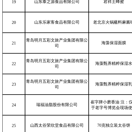
山东泰之源食品有限公司
君祥土蜂蜜
19
山东乐家客食品有限公司
老北京火锅蘸料麻酱
20
青岛明月五彩文旅产业集团有限公
海藻保湿面膜
21
司
青岛明月五彩文旅产业集团有限公
海藻甄养精粹保湿
22
司
青岛明月五彩文旅产业集团有限公
海藻甄养精粹保湿
23
司
崔字牌小磨香油 注：
瑞福油脂股份有限公司
24
于老字号博览会现场
山西太谷荣欣堂食品有限公司
70克独立装太谷饼
25