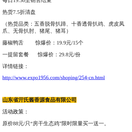
每日19:30至销售结束
热货7.5折清盘
（热货品类：五香脱骨扒蹄、十香透骨扒鸡、虎皮凤
爪、无骨扒肘、猪尾、猪耳）
藤椒鸭舌
惊爆价：19.9元/15个
一提留套餐 惊爆价：29.8元/份
详情链接：
http://www.expo1956.com/shoping/254-cn.html
山东省亓氏酱香源食品有限公司
活动政策：
原价88元/只“房干生态鸡”限时限量买一送一。