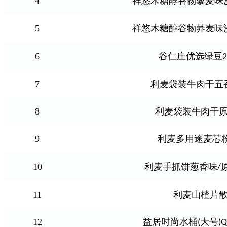
4
祥悠木糖醇谷物藜麦味
5
祥悠木糖醇谷物荞麦味
6
谷仁庄优选绿豆
2
7
利麦袋装牛肉干五
8
利麦袋装牛肉干
9
利麦多用途麦芯
10
利麦手抓饼葱香味
/
11
利麦山楂片
12
益居时尚水桶
大号
(
)