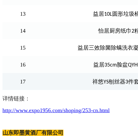
13
益居
圆形垃圾
10L
14
怡居厨房纸巾
2
15
益居三效除菌除螨洗衣
16
益居
脸盆
35cm
QYH
17
祥悠
刨丝器
件
YS
3
详情链接：
http://www.expo1956.com/shoping/253-cn.html
山东即墨黄酒厂有限公司