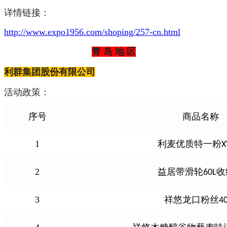
详情链接：
http://www.expo1956.com/shoping/257-cn.html
青 岛 地 区
利群集团股份有限公司
活动政策：
序号
商品名称
1
利麦优质特一粉
X
2
益居带滑轮
收
60L
3
祥悠龙口粉丝
4