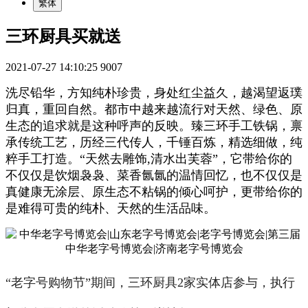
繁体
三环厨具买就送
2021-07-27 14:10:25
9007
洗尽铅华，方知纯朴珍贵，身处红尘益久，越渴望返璞
归真，重回自然。都市中越来越流行对天然、绿色、原
生态的追求就是这种呼声的反映。臻三环手工铁锅，禀
承传统工艺，历经三代传人，千锤百炼，精选细做，纯
粹手工打造。“天然去雕饰,清水出芙蓉”，它带给你的
不仅仅是饮烟袅袅、菜香氤氤的温情回忆，也不仅仅是
真健康无涂层、原生态不粘锅的倾心呵护，更带给你的
是难得可贵的纯朴、天然的生活品味。
“老字号购物节”期间，三环厨具2家实体店参与，执行