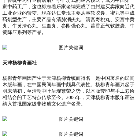
了传统中药行业前店后厂小作坊式的经营模式，成为中国第一
家中药工厂，这也标志着乐家老铺完成了由封建买卖家向近代
工业企业的转变。现在达仁堂现主要从事软胶囊、蜜丸等中成
药剂型生产，主要产品有清肺消炎丸、清宫寿桃丸、安宫牛黄
丸、牛黄清心丸、生血丸、参附强心丸、藿香正气软胶囊、牛
黄降压系列等产品。
天津杨柳青画社
杨柳青年画因产生于天津杨柳青镇而得名，是中国著名的民间
木版年画，在中国民间年画中颇具代表性。杨柳青年画兴起于
明末清初，至清朝中叶呈现繁荣之势，以木版套印与手工彩绘
相结合的工艺特点传承至今。2006年，天津杨柳青木版年画被
纳入首批国家级非物质文化遗产名录。