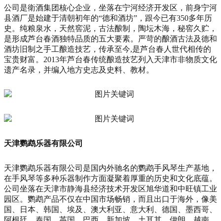
公司是衛酒集团核心企业，坐落在宁河经济开发区，前身宁河
县酒厂是始建于清朝初年的“德和酒坊”，跟今已有350多年历
史。纯粮泉水，天然窖泥，古法酿制，陶坛木海，秘窖久贮，
是形成芦台春酒独特品质的五大要素。严苛的酿酒古法及德和
酒坊旧制之手工酿造技艺，传承至今,是芦台春人世代相传的
宝贵财富。2013年芦台春传统酿造技艺列入天津市非物质文化
遗产名录，并编入地方史志及史料、教材。
天津鹦鹉乐器有限公司
天津鹦鹉乐器有限公司是国内外驰名的鹦鹉手风琴生产基地，
在手风琴等多种乐器制作方面凝聚着厚重的历史和文化底蕴。
公司坐落在天津市静海县经济技术开发区旭华道和中旺镇工业
园区。鹦鹉产品不仅在中国市场畅销，而且出口于海外，像美
国、日本、韩国、埃及、澳大利亚、意大利、德国、墨西哥、
阿根廷、泰国、英国、巴西、新加坡、土耳其、伊朗、越南、