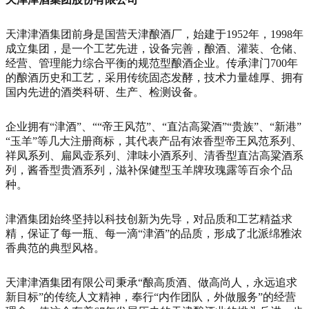
天津津酒集团前身是国营天津酿酒厂，始建于1952年，1998年
成立集团，是一个工艺先进，设备完善，酿酒、灌装、仓储、
经营、管理能力综合平衡的规范型酿酒企业。传承津门700年
的酿酒历史和工艺，采用传统固态发酵，技术力量雄厚、拥有
国内先进的酒类科研、生产、检测设备。
企业拥有“津酒”、““帝王风范”、“直沽高粱酒”“贵族”、“新港”
“玉羊”等几大注册商标，其代表产品有浓香型帝王风范系列、
祥凤系列、扁凤壶系列、津味小酒系列、清香型直沽高粱酒系
列，酱香型贵酒系列，滋补保健型玉羊牌玫瑰露等百余个品
种。
津酒集团始终坚持以科技创新为先导，对品质和工艺精益求
精，保证了每一瓶、每一滴“津酒”的品质，形成了北派绵雅浓
香典范的典型风格。
天津津酒集团有限公司秉承“酿高质酒、做高尚人，永远追求
新目标”的传统人文精神，奉行“内作团队，外做服务”的经营