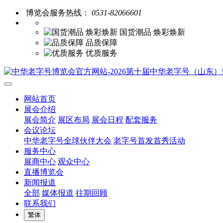
博览会服务热线：
0531-82066601
国货潮品 焕彩焕新
品质保障
优质服务
网站首页
展会介绍
展会简介
展区布局
展会日程
配套服务
会议论坛
中华老字号全球伙伴大会
老字号首发首秀活动
服务中心
展商中心
观众中心
直播博览会
新闻报道
全部
媒体报道
往期回顾
联系我们
繁体