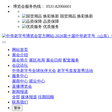
博览会服务热线：
0531-82066601
国货潮品 焕彩焕新
品质保障
优质服务
网站首页
展会介绍
展会简介
展区布局
展会日程
配套服务
会议论坛
中华老字号全球伙伴大会
老字号首发首秀活动
服务中心
展商中心
观众中心
直播博览会
新闻报道
全部
媒体报道
往期回顾
联系我们
繁体