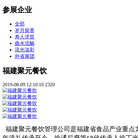
参展企业
全部
岁月留香
寿人济世
曲水流觞
流光溢彩
外省展团
福建聚元餐饮
2019-08-09 12:10:10
2320
福建聚元餐饮管理公司是福建省食品产业重点
年洗礼传承至今，徐遹后裔第
代传承人徐丁