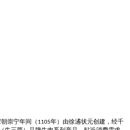
宋朝崇宁年间（
年）由徐遹状元创建，经千
1105
（牛三两）品牌牛肉系列产品，贴近消费需求，