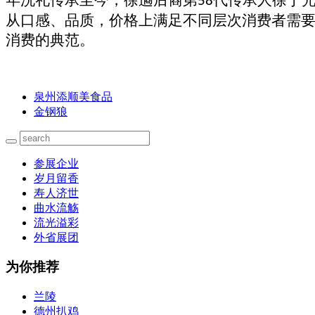
58
从口感、品质，价格上满足不同层次消费者需
消费的典范。
泉州添顺美食品
金钢狼
参展企业
岁月留香
寿人济世
曲水流觞
流光溢彩
外省展团
为你推荐
兰陵
德州扒鸡