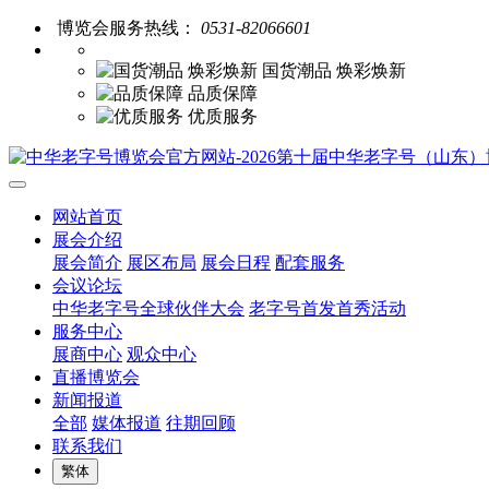
博览会服务热线：
0531-82066601
国货潮品 焕彩焕新
品质保障
优质服务
网站首页
展会介绍
展会简介
展区布局
展会日程
配套服务
会议论坛
中华老字号全球伙伴大会
老字号首发首秀活动
服务中心
展商中心
观众中心
直播博览会
新闻报道
全部
媒体报道
往期回顾
联系我们
繁体