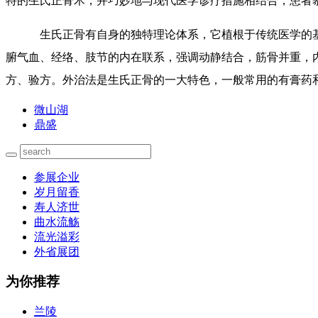
特的生氏正骨术，并巧妙地与现代医学诊疗措施相结合，患者
生氏正骨有自身的独特理论体系，它植根于传统医学的基
腑气血、经络、肢节的内在联系，强调动静结合，筋骨并重，
方、验方。外治法是生氏正骨的一大特色，一般常用的有膏药
微山湖
鼎盛
参展企业
岁月留香
寿人济世
曲水流觞
流光溢彩
外省展团
为你推荐
兰陵