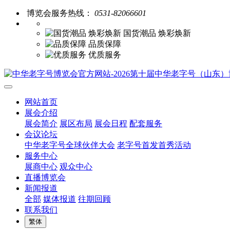
博览会服务热线：
0531-82066601
国货潮品 焕彩焕新
品质保障
优质服务
网站首页
展会介绍
展会简介
展区布局
展会日程
配套服务
会议论坛
中华老字号全球伙伴大会
老字号首发首秀活动
服务中心
展商中心
观众中心
直播博览会
新闻报道
全部
媒体报道
往期回顾
联系我们
繁体